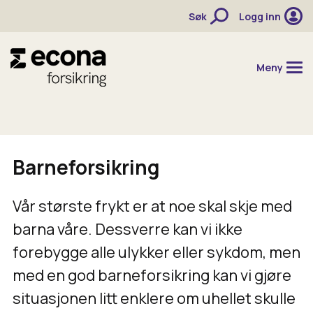
Søk
Logg inn
Meny
Hjem
Barneforsikring
Forsikringer
Priser
Vår største frykt er at noe skal skje med
barna våre. Dessverre kan vi ikke
Aktuelt
forebygge alle ulykker eller sykdom, men
Kontakt
med en god barneforsikring kan vi gjøre
Meld skade
situasjonen litt enklere om uhellet skulle