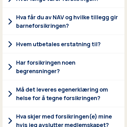
har fylt 3 måneder og opptil 18 år.
Hva får du av NAV og hvilke tillegg gir
er medlem av norsk folketrygd eller
barneforsikringen?
tilsvarende offentlig trygdeordning i Norden.
Hvem utbetales erstatning til?
Econas
Deknin
NAV
barneforsi
ger
kring
Har forsikringen noen
begrensninger?
Medisi
nsk
invalidit
0
Kr
3 686 823
Må det leveres egenerklæring om
et ved
ulykke
helse for å tegne forsikringen?
Utvalgt
e
0
Kr
559 851
Hva skjer med forsikringen(e) mine
sykdo
hvis jeg avslutter medlemskapet?
mmer