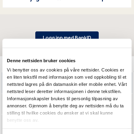
Uførek
apital
uanset
0
Kr
1 187 976
t
årsak
Logg inn med BankID
Uførep
Uføretrygd
ensjon
for ung
uanset
enslig kr
Kr
90 122
Denne nettsiden bruker cookies
t
283 021
Vi benytter oss av cookies på våre nettsider. Cookies er
årsak
årlig
en liten tekstfil med informasjon som ved oppkobling til et
Meg og Mine
Dagpe
nettsted lagres på din datamaskin eller mobile enhet. Vårt
nger
nettsted leser deretter informasjonen i denne tekstfilen.
ved
Behovsprø
Kr 600 pr
Informasjonskapsler brukes til personlig tilpasning av
Ulykkesforsikring
sykehu
vd
dag
annonser. Gjennom å benytte deg av nettsiden må du ta
sopph
stilling til hvilke cookies du ønsker at vi skal kunne
old
benytte oss av.
Kritisk sykdom
Invaliditet
Se priser
Behan